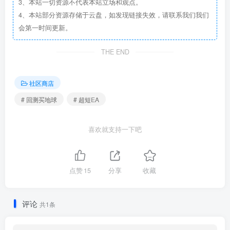
3、本站一切资源不代表本站立场和观点。
4、本站部分资源存储于云盘，如发现链接失效，请联系我们我们
会第一时间更新。
THE END
社区商店
# 回测买地球
# 超短EA
以下是AI翻译的功能和参数的详细介绍：
喜欢就支持一下吧
参数：
1.策略设置
点赞
15
分享
收藏
-交易货币对：通过“Multiple symbols list”输入要交易的货币
对列表，如“GBPUSD,EURUSD,AUDCAD,AUDNZD”。
评论
共1条
-单边最大交易货币对数：“Max symbols per direction”设定一