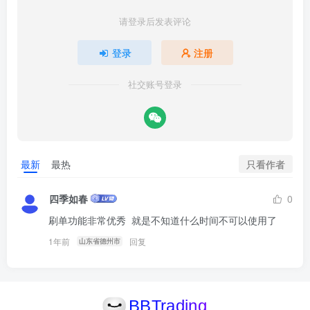
个方向上可同时交易的最大货币对数，例如设为3，当有交易
请登录后发表评论
机会时，同一方向最多同时交易3个货币对。
登录
注册
-止盈点数：“Takeprofits,in pips”设定每笔交易的止盈点数，
社交账号登录
如设为60点，利润达到60点时关闭交易。
-交易机会频率：“Trade Opportunity”可选择“High”
“MediumHigh（推荐）”“Medium”“Low”来定义交易机会的频
只看作者
最新
最热
率。
四季如春
0
-止损点数：“Stoploss,in pips”设定每笔交易的止损点数，如
刷单功能非常优秀  就是不知道什么时间不可以使用了
设为100点，亏损达到100点时关闭交易。
1年前
回复
山东省德州市
-新交易限制的最大浮动亏损百分比：“No new symbols
drawdown percent%”设定一个最大浮动亏损百分比，当亏损
达到此水平时，不再开启新交易（首单），例如设为10%，