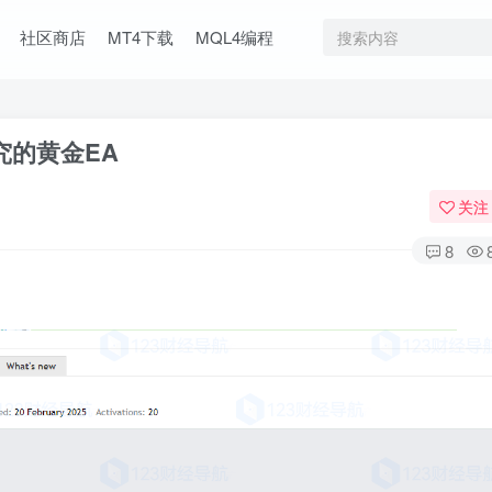
社区商店
MT4下载
MQL4编程
讲究的黄金EA
关注
8
。