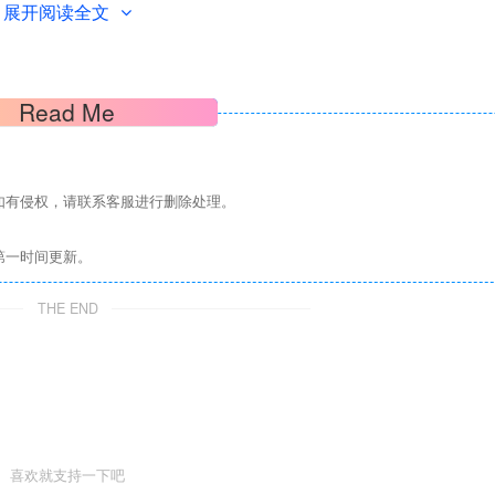
展开阅读全文
Read Me
ted Trading Championship 2008中获得第二名。
如有侵权，请联系客服进行删除处理。
很激烈，直到最后一天才分出胜负，冠亚军奖金差15000刀！
第一时间更新。
THE END
喜欢就支持一下吧