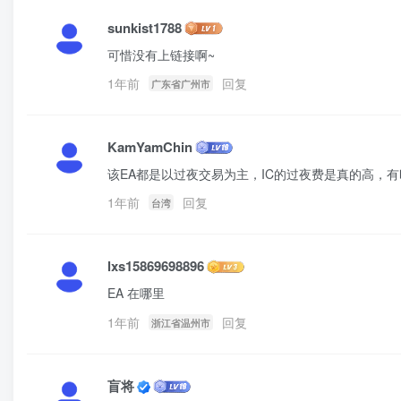
sunkist1788
可惜没有上链接啊~
1年前
回复
广东省广州市
通过以上信息，大白得到一个初步印象：
KamYamChin
PrizmaL Gold EA的作者有20左右的年交易经
该EA都是以过夜交易为主，IC的过夜费是真的高，
一。
1年前
回复
台湾
好，接下来进入大白评测环节：
lxs15869698896
一、PrizmaL Gold EA
参数
EA 在哪里
1年前
回复
浙江省温州市
盲将