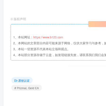
©
版权声明
1、本站网址：
https://www.b123.com
更为亮点的是：PrizmaL Gold EA还在MetaQuotes Automa
2、本网站的文章部分内容可能来源于网络，仅供大家学习与参考，
3、本站一切资源不代表本站立场和观点。
大白详细搜了一下，确实找到作者口中的大赛，当年竞争还
4、本站部分资源存储于云盘，如发现链接失效，请联系我们我们会
居亚军，那会主做的品种是欧镑，不是黄金。
原创认证
# PrizmaL Gold EA