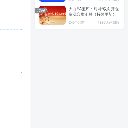
大白EA宝库：对冲/双向开仓
大白EA宝库：对冲/双向开仓
TOP6
TOP6
资源合集汇总（持续更新）
资源合集汇总（持续更新）
5个月前
1887人已阅读
5个月前
1887人已阅读
Work hard in silence, let success make the
noise.
在沉默中努力，让成功自己发声
最终作者屈