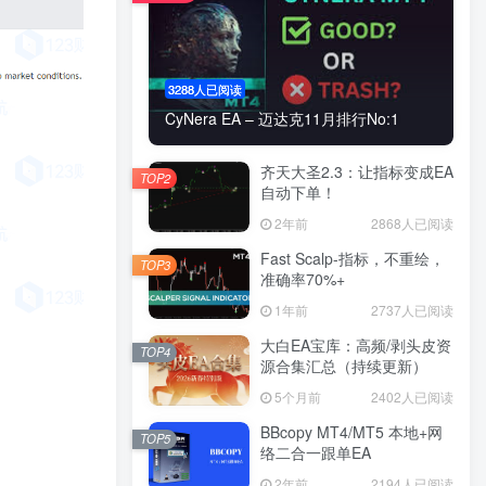
3288人已阅读
3288人已阅读
CyNera EA – 迈达克11月排行No:1
CyNera EA – 迈达克11月排行No:1
齐天大圣2.3：让指标变成EA
齐天大圣2.3：让指标变成EA
TOP2
TOP2
自动下单！
自动下单！
2年前
2868人已阅读
2年前
2868人已阅读
Fast Scalp-指标，不重绘，
Fast Scalp-指标，不重绘，
TOP3
TOP3
准确率70%+
准确率70%+
1年前
2737人已阅读
1年前
2737人已阅读
大白EA宝库：高频/剥头皮资
大白EA宝库：高频/剥头皮资
TOP4
TOP4
源合集汇总（持续更新）
源合集汇总（持续更新）
5个月前
2402人已阅读
5个月前
2402人已阅读
BBcopy MT4/MT5 本地+网
BBcopy MT4/MT5 本地+网
TOP5
TOP5
络二合一跟单EA
络二合一跟单EA
2年前
2194人已阅读
2年前
2194人已阅读