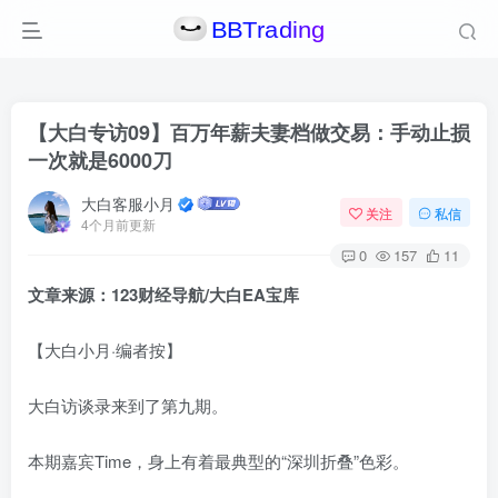
【大白专访09】百万年薪夫妻档做交易：手动止损
一次就是6000刀
大白客服小月
关注
私信
4个月前更新
0
157
11
文章来源：123财经导航/大白EA宝库
【大白小月·编者按】
大白访谈录来到了第九期。
本期嘉宾Time，身上有着最典型的“深圳折叠”色彩。