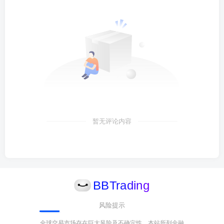
她是支持你这种“高杠杆”的激进玩法，还是只知道个大概？
如果真的一把亏了个大的（毕竟你说过经常砍几千刀），你
怎么跟她交代？
Time：
她是很支持我做高杠杆的，而且她也一直认为在
合适的时机
加杠杆才可能通向成功
。我做交易虽然杠杆拉的很高，但是
暂无评论内容
对本金的风控一向非常严格，我爱人反而是希望我用更多本
金做交易，
她比我还要激进的多，亏个十几二十万
在我们看
来是很正常的事情。
（大白备注：这里并无价值观引导，应理性看待高杠杆，因
人而异。）
风险提示
03.硬核策略：顺势马丁的秘密
全球交易市场存在巨大风险及不确定性。本站所列金融