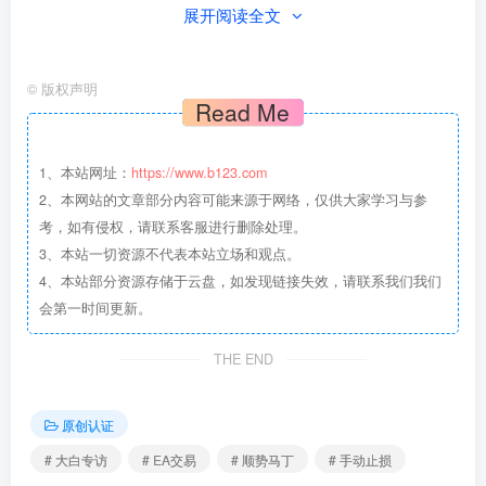
展开阅读全文
大白小月：
Time哥，你和嫂子年薪百万，在深圳却还住着城中村，这反
©
版权声明
差太大了。
Read Me
这种“高薪下的不安全感”，是你做交易的最大动力吗？你把
1、本站网址：
https://www.b123.com
交易当成赚点零花钱的副业，还是唯一能帮你“跨越阶层”的
2、本网站的文章部分内容可能来源于网络，仅供大家学习与参
救命稻草？
考，如有侵权，请联系客服进行删除处理。
3、本站一切资源不代表本站立场和观点。
Time：
4、本站部分资源存储于云盘，如发现链接失效，请联系我们我们
会第一时间更新。
我和我爱人一直以来总觉得自己缺点钱，缺的不是那几万几
THE END
十万，缺的是那通向自由和提前退休的“小小目标”。看似年
薪很高，其实刨去税收、房贷，最后一个月根本没有想象中
原创认证
那么多，未来还会有小孩、家里老人会生病、哪一天行业可
# 大白专访
# EA交易
# 顺势马丁
# 手动止损
能不景气…这些都是我们的不安全感来源。