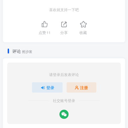
当然也可以享受当下，
但既然有能力、有机会，那尝试一番
喜欢就支持一下吧
又有什么问题呢？
我认为作为一个普通人，没有什么生意头脑的人，
要跨越阶
点赞
11
分享
收藏
级无非就是豪赌一场
，亦或者是在金融市场中寻求机会。而
交易则可以兼顾二者，当拥有一个
好的交易系统和成熟的资
评论
抢沙发
金管理策略
时，这大概是我们
最有可能跨越阶级
的机会了。
拿出自己的部分资产并不会影响我们的生活，但是背后的可
能性是驱使我做交易的动力。
请登录后发表评论
02.家人的博弈：老婆比我更激进
登录
注册
大白小月：
社交账号登录
我看你连开LMAX和港卡都用了嫂子的身份，看来是“夫妻店”
模式？