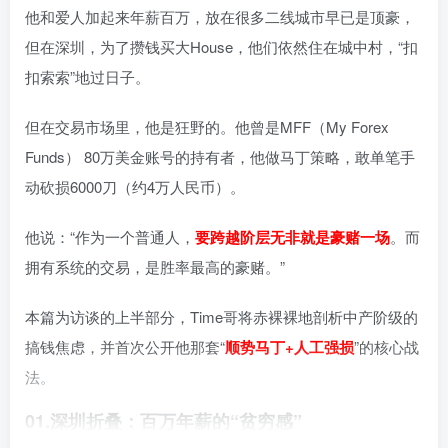
他和爱人加起来年薪百万，放在很多二线城市早已是顶豪，
但在深圳，为了攒钱买大House，他们依然住在城中村，“扣
扣索索”地过日子。
但在交易市场里，他是狂野的。他曾是MFF（My Forex
Funds） 80万美金账号的持有者，他做马丁策略，敢单笔手
动砍损6000刀（约4万人民币）。
他说：“作为一个普通人，
要跨越阶层无非就是豪赌一场
。而
拥有系统的交易，是胜率最高的豪赌。”
本篇为访谈的上半部分，Time哥将赤裸裸地剖析中产阶级的
搞钱焦虑，并首次公开他那套“
顺势马丁+人工强损
”的核心战
法。
01.深圳折叠：百万年薪的“贫穷感”