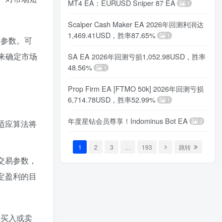
MT4 EA：EURUSD Sniper 87 EA
1
Scalper Cash Maker EA 2026年回测利润达
1,469.41USD，胜率87.65%
1
整参数。可
来确定市场
SA EA 2026年回测亏损1,052.98USD，胜率
48.56%
1
Prop Firm EA [FTMO 50k] 2026年回测亏损
6,714.78USD，胜率52.99%
1
年度星钻会员尊享！Indominus Bot EA
2
适应算法将
1
2
3
…
193
跳转
交易参数，
定盈利的目
的买入或卖