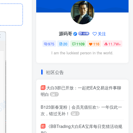
源码哥
关注
975
20
1109
116
11.7W+
I am the luckiest person in the world.
社区公告
大白3群已开放：一起把EA交易这件事聊
精
明白
7
B123新春宠粉｜会员充值狂欢✨ 一年仅此一
次，错过无补！
3
《BBTrading大白EA宝库每日竞猜活动规
精
则》